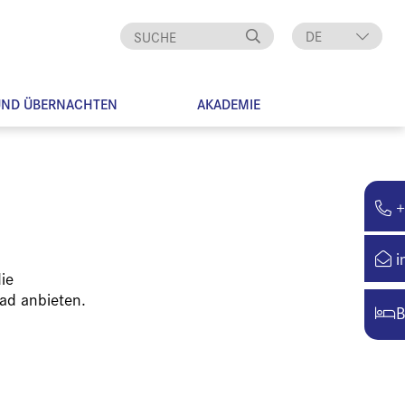
DE
EN
UND ÜBERNACHTEN
AKADEMIE
+
i
ie
ad anbieten.
B