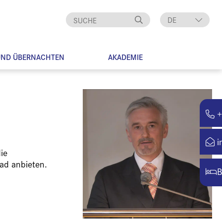
DE
EN
UND ÜBERNACHTEN
AKADEMIE
+
i
ie
ad anbieten.
B