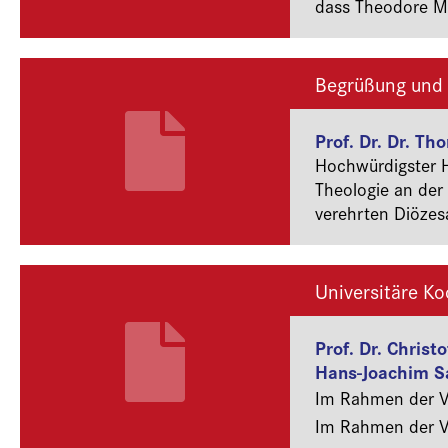
dass Theodore McC
Bischofspersönli
nicht zu den mora
hatte. Und diese
Begrüßung und 
Totem einer Entt
Prof. Dr. Dr. Th
Hochwürdigster He
Theologie an der
verehrten Diözes
Geburtstagsgesch
ja, diese erfreul
ich die Hochwürd
Universitäre K
Sandra Huebentha
Prof. Dr. Christ
Hans-Joachim S
Im Rahmen der Ve
Im Rahmen der Ve