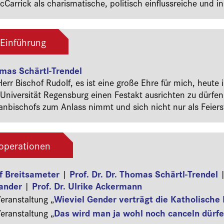
arrick als charismatische, politisch einflussreiche und i
chkeit wahrgenommen worden war, dessen einstmals so str
lischen Abgründen passen will, in die man durch die Kennt
 Verstörung wurde auch nicht allein dadurch ausgelöst, d
Einführung
äuschung wurde, die sich mit voller…
omas Schärtl-Trendel
rr Bischof Rudolf, es ist eine große Ehre für mich, heute 
 Universität Regensburg einen Festakt ausrichten zu dürfe
an­bischofs zum Anlass nimmt und sich nicht nur als Feier
enk versteht. Wir sind ausgesprochen glücklich über die
iche Zahl wäre sogar noch etwas höher gewesen, hätte es n
igsten Herren Weihbischöfe Graf und Pappenberger für heu
ooperationen
l vom Department in Passau; an ihrer Stelle…
of Breitsameter
Prof. Dr. Dr. Thomas Schärtl-Trendel
|
ander
Prof. Dr. Ulrike Ackermann
|
Wieviel Gender verträgt die Katholische 
ranstaltung „
Das wird man ja wohl noch canceln dürfe
ranstaltung „