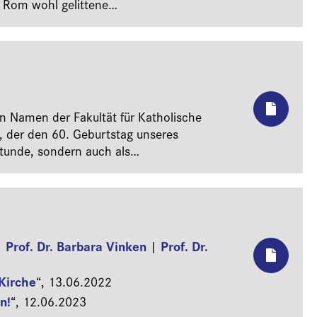
n Rom wohl gelittene
ahlendes, öffentliches Image aber so gar
nis der gruseligen Details zu blicken
ass McCarrick zum Symbol, ja geradezu zum
in Namen der Fakultät für Katholische
n, der den 60. Geburtstag unseres
stunde, sondern auch als
 hohe Zahl der Anwesenden im Auditorium;
icht Terminkollisionen gegeben. So darf
te entschuldigen, aber auch Professorin
Prof. Dr. Barbara Vinken
Prof. Dr.
|
|
Kirche
“,
13.06.2022
n!
“,
12.06.2023