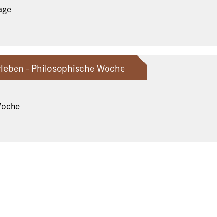
age
leben - Philosophische Woche
Woche