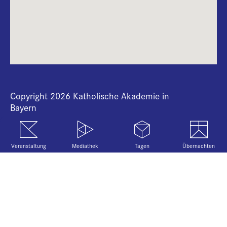
+
i
B
Copyright 2026 Katholische Akademie in
Bayern
Veranstaltung
Mediathek
Tagen
Übernachten