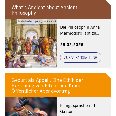
What's Ancient about Ancient
Philosophy
© Viacheslav Lopatin / shutterstock
Die Philosophin Anna
Marmodoro lädt zu
einem neuen
25.02.2025
Kennenlernen der
Philosophie der Antike
ein
ZUR VERANSTALTUNG
Geburt als Appell. Eine Ethik der
Beziehung von Eltern und Kind.
Öffentlicher Abendvortrag
Filmgespräche mit
Gästen