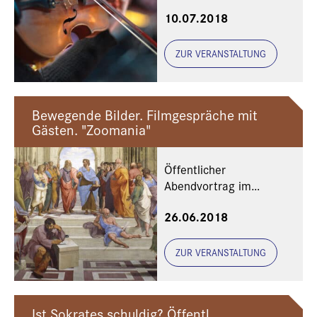
10.07.2018
ZUR VERANSTALTUNG
Bewegende Bilder. Filmgespräche mit
Gästen. "Zoomania"
Öffentlicher
Abendvortrag im
Rahmen des
26.06.2018
Philosophischen
Meisterkurses
ZUR VERANSTALTUNG
Ist Sokrates schuldig? Öffentl.