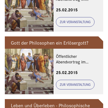
Rahmen des
25.02.2015
Philosophischen
Meisterkurses
ZUR VERANSTALTUNG
Gott der Philosophen ein Erlösergott?
Öffentlicher
Abendvortrag im
Rahmen des
25.02.2015
Philosophischen
Meisterkurses
ZUR VERANSTALTUNG
Leben und Überleben - Philosophische