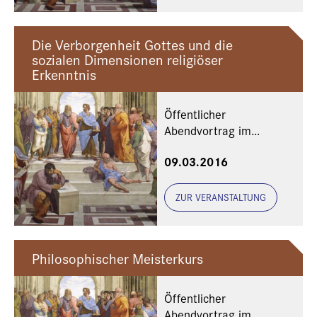
Die Verborgenheit Gottes und die
sozialen Dimensionen religiöser
Erkenntnis
Öffentlicher
Abendvortrag im
Rahmen des
09.03.2016
Philosophischen
Meisterkurses mit der
Münchner Hochschule
ZUR VERANSTALTUNG
für Philosophie SJ
Philosophischer Meisterkurs
Öffentlicher
Abendvortrag im