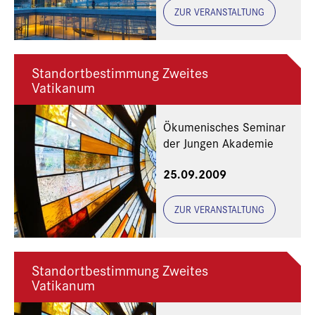
ZUR VERANSTALTUNG
Standortbestimmung Zweites
Vatikanum
Ökumenisches Seminar
der Jungen Akademie
25.09.2009
ZUR VERANSTALTUNG
Standortbestimmung Zweites
Vatikanum