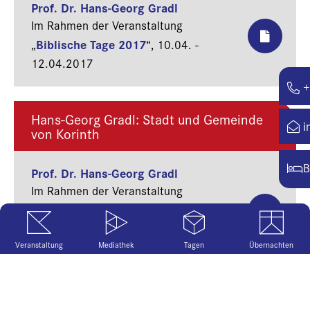
Prof. Dr. Hans-Georg Gradl
Im Rahmen der Veranstaltung
Biblische Tage 2017
„
“,
10.04. -
12.04.2017
+
Hans-Georg Gradl: Stadt und Gemeinde
i
von Korinth
B
Prof. Dr. Hans-Georg Gradl
Im Rahmen der Veranstaltung
Biblische Tage 2016 - Der Erste
„
Korintherbrief
“,
21.03. -
Veranstaltung
Mediathek
Tagen
Übernachten
23.03.2016
Der erste Tag. Dramatis Personae