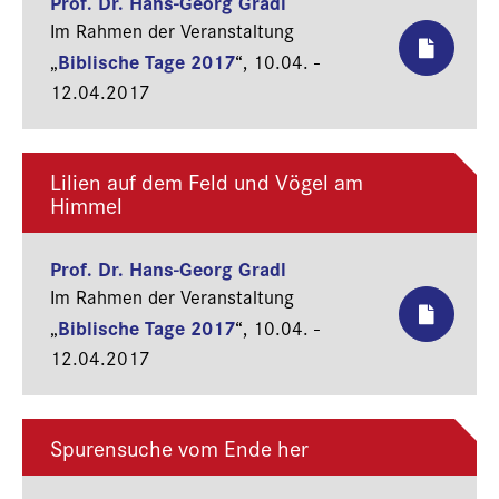
Prof. Dr. Hans-Georg Gradl
aufschlussreich, das
Im Rahmen der Veranstaltung
Fronleichnamsfest einmal aus…
Biblische Tage 2017
„
“,
10.04. -
12.04.2017
Lilien auf dem Feld und Vögel am
Himmel
Prof. Dr. Hans-Georg Gradl
Im Rahmen der Veranstaltung
Biblische Tage 2017
„
“,
10.04. -
12.04.2017
Spurensuche vom Ende her