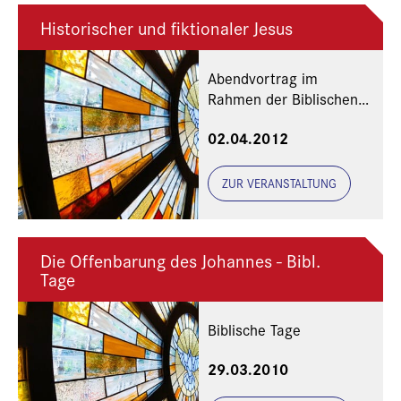
Historischer und fiktionaler Jesus
Abendvortrag im
Rahmen der Biblischen
Tage
02.04.2012
ZUR VERANSTALTUNG
Die Offenbarung des Johannes - Bibl.
Tage
Biblische Tage
29.03.2010