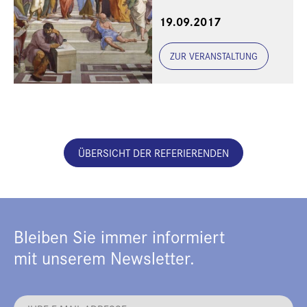
Thomas Fuchs,
19.09.2017
Heidelberg
ZUR VERANSTALTUNG
ÜBERSICHT DER REFERIERENDEN
Bleiben Sie immer informiert
mit unserem Newsletter.