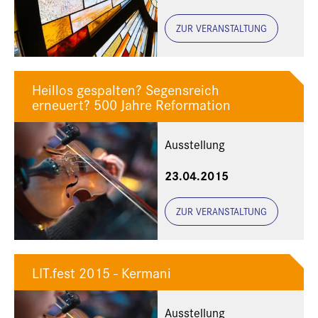
Theologischen Fakultät
der LMU München, der
ZUR VERANSTALTUNG
Bayerischen
Staatsbibliothek und der
Evangelischen Akademie
Heillos gespalten? Segensreich
Tutzing
erneuert? 500 Jahre Reformation
Ausstellung
23.04.2015
ZUR VERANSTALTUNG
LIT.fest 2015 - Kermani
Ausstellung