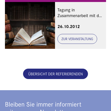
Tagung in
Zusammenarbeit mit der
Kommission für
26.10.2012
Zeitgeschichte
ZUR VERANSTALTUNG
ÜBERSICHT DER REFERIERENDEN
Bleiben Sie immer informiert