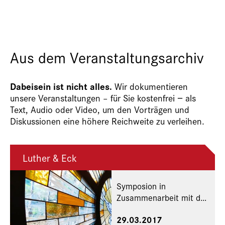
Aus dem Veranstaltungsarchiv
Dabeisein ist nicht alles.
Wir dokumentieren
unsere Veranstaltungen – für Sie kostenfrei − als
Text, Audio oder Video, um den Vorträgen und
Diskussionen eine höhere Reichweite zu verleihen.
Luther & Eck
Symposion in
Zusammenarbeit mit der
Katholisch-Theologischen
29.03.2017
und der Evangelisch-