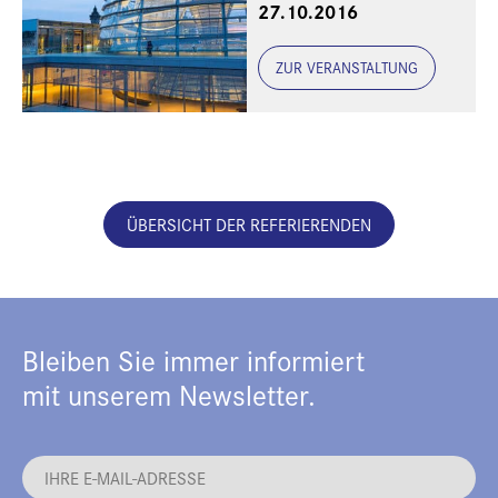
27.10.2016
Europäische
Perspektiven"
ZUR VERANSTALTUNG
ÜBERSICHT DER REFERIERENDEN
Bleiben Sie immer informiert
mit unserem Newsletter.