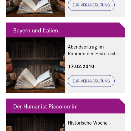
ZUR VERANSTALTUNG
Bayern und Italien
Abendvortrag im
Rahmen der Historischen
Woche "Bayern und
17.02.2010
Italien"
ZUR VERANSTALTUNG
Der Humanist Piccolomini
Historische Woche