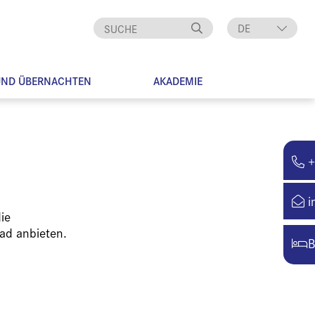
DE
EN
UND ÜBERNACHTEN
AKADEMIE
+
i
ie
ad anbieten.
B