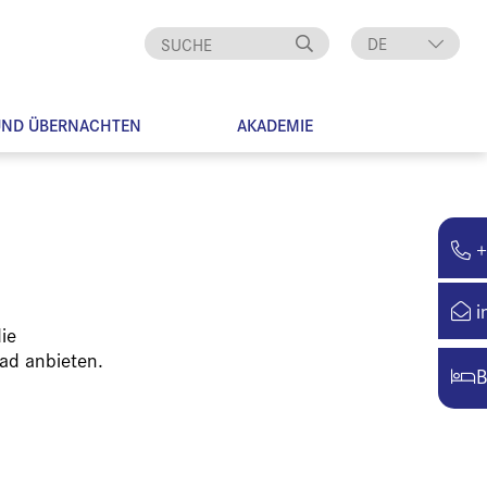
DE
EN
UND ÜBERNACHTEN
AKADEMIE
+
i
ie
ad anbieten.
B