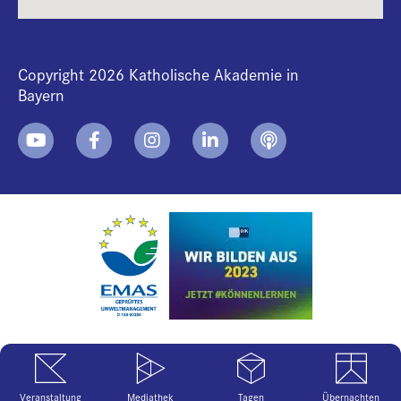
Copyright 2026 Katholische Akademie in
Bayern
+
i
B
Veranstaltung
Mediathek
Tagen
Übernachten