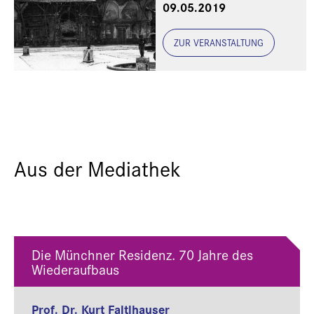
09.05.2019
der Residenz mit
Notdächern. Copyright:
Bayerische
ZUR VERANSTALTUNG
Schlösserverwaltung,
www.schloesser.bayern.de
Aus der Mediathek
Die Münchner Residenz. 70 Jahre des
Wiederaufbaus
Prof. Dr. Kurt Faltlhauser