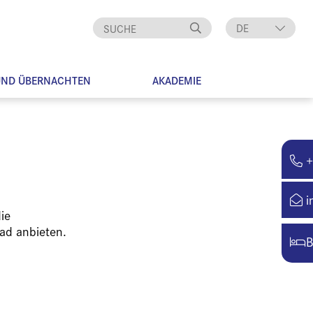
DE
EN
UND ÜBERNACHTEN
AKADEMIE
+
i
ie
ad anbieten.
B