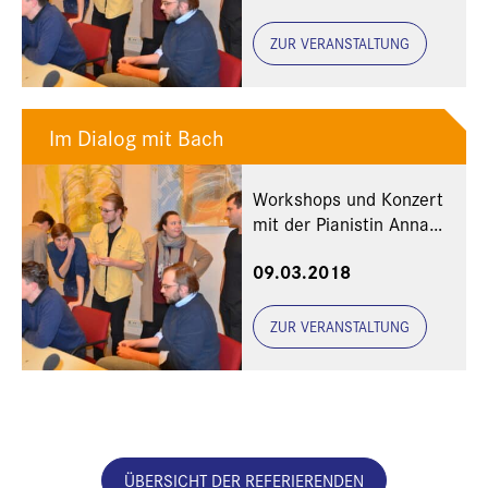
ZUR VERANSTALTUNG
Im Dialog mit Bach
Workshops und Konzert
mit der Pianistin Anna
Gourari und dem Marcin
09.03.2018
Wasilewski Jazz-Trio
ZUR VERANSTALTUNG
ÜBERSICHT DER REFERIERENDEN