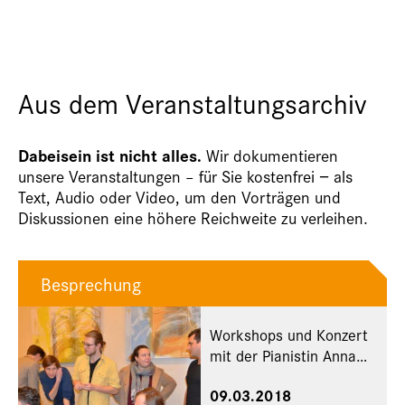
Aus dem Veranstaltungsarchiv
Dabeisein ist nicht alles.
Wir dokumentieren
unsere Veranstaltungen – für Sie kostenfrei − als
Text, Audio oder Video, um den Vorträgen und
Diskussionen eine höhere Reichweite zu verleihen.
Besprechung
Workshops und Konzert
mit der Pianistin Anna
Gourari und dem Marcin
09.03.2018
Wasilewski Jazz-Trio