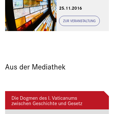
und dem Erzbistum
25.11.2016
München und Freising
ZUR VERANSTALTUNG
Aus der Mediathek
Die Dogmen des I. Vaticanums
zwischen Geschichte und Gesetz