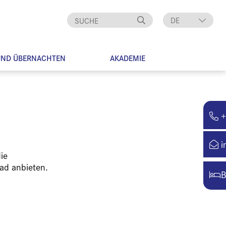
DE
EN
UND ÜBERNACHTEN
AKADEMIE
+
i
ie
ad anbieten.
B