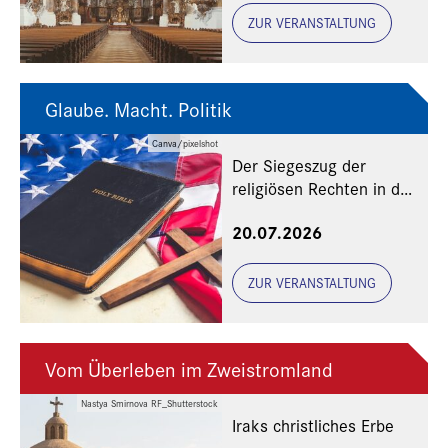
ZUR VERANSTALTUNG
Glaube. Macht. Politik
Canva/pixelshot
Der Siegeszug der
religiösen Rechten in den
USA
20.07.2026
ZUR VERANSTALTUNG
Vom Überleben im Zweistromland
Nastya Smirnova RF_Shutterstock
Iraks christliches Erbe