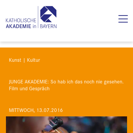
Kunst | Kultur
JUNGE AKADEMIE: So hab ich das noch nie gesehen.
Film und Gespräch
MITTWOCH, 13.07.2016