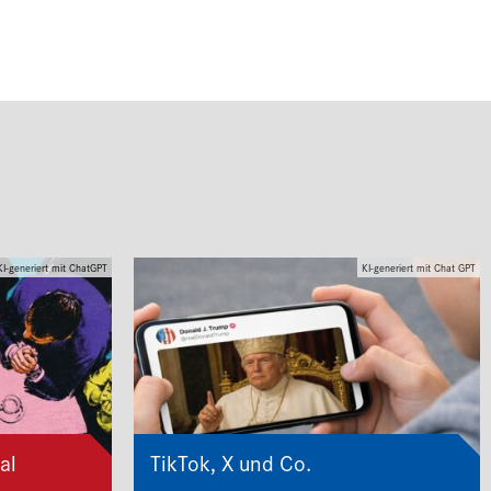
KI-generiert mit ChatGPT
KI-generiert mit Chat GPT
al
TikTok, X und Co.