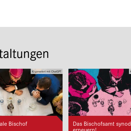
taltungen
KI-generiert mit ChatGPT
ale Bischof
Das Bischofsamt synod
erneuern!