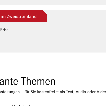
 im Zweistromland
 Erbe
ng der Freunde und Gönner
sante Themen
nstaltungen – für Sie kostenfrei − als Text, Audio oder V