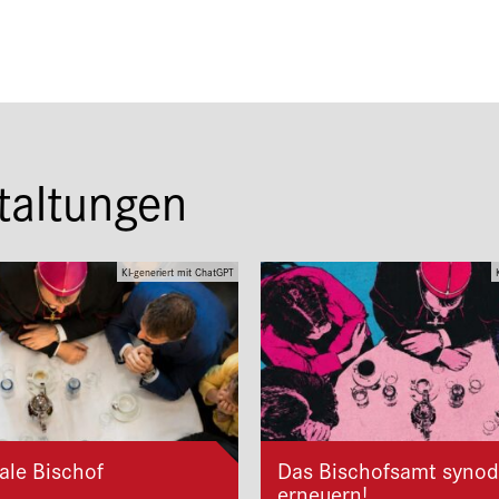
taltungen
KI-generiert mit ChatGPT
ale Bischof
Das Bischofsamt synod
erneuern!