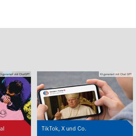
KI-generiert mit ChatGPT
KI-generiert mit Chat GPT
al
TikTok, X und Co.