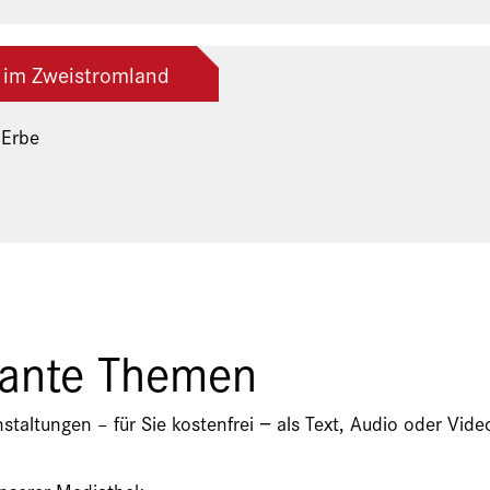
 im Zweistromland
 Erbe
ng der Freunde und Gönner
sante Themen
nstaltungen – für Sie kostenfrei − als Text, Audio oder V