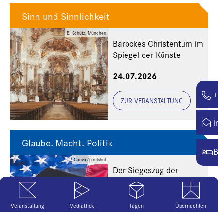
Sinn und Sinnlichkeit
B. Schütz, München
Barockes Christentum im
Spiegel der Künste
24.07.2026
+
ZUR VERANSTALTUNG
i
Glaube. Macht. Politik
B
Canva/pixelshot
Der Siegeszug der
religiösen Rechten in den
USA
20.07.2026
Veranstaltung
Mediathek
Tagen
Übernachten