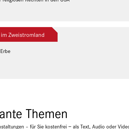
 im Zweistromland
 Erbe
ng der Freunde und Gönner
sante Themen
nstaltungen – für Sie kostenfrei − als Text, Audio oder V