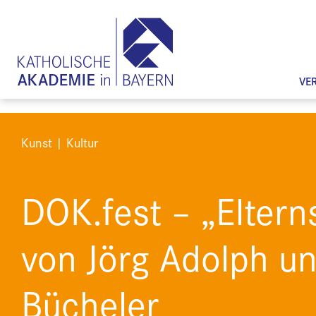
VE
Kunst | Kultur
DOK.fest – „Eltern
von Jörg Adolph un
Bücheler