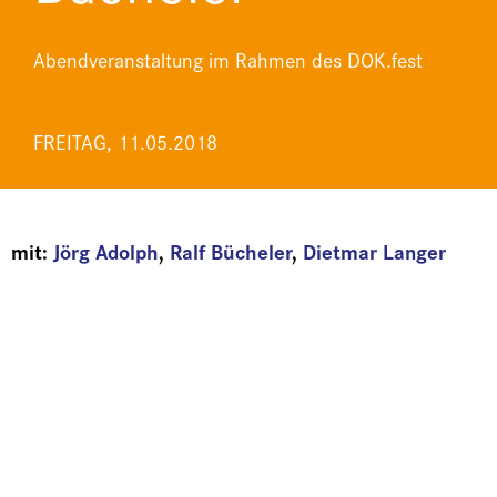
Abendveranstaltung im Rahmen des DOK.fest
FREITAG, 11.05.2018
mit:
Jörg Adolph
,
Ralf Bücheler
,
Dietmar Langer