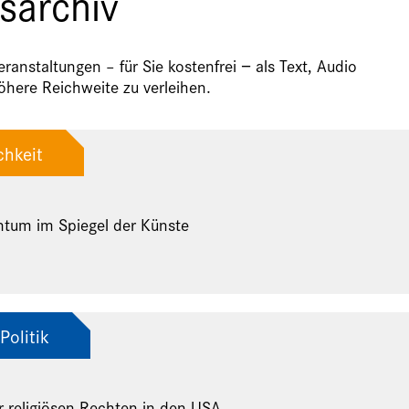
sarchiv
anstaltungen – für Sie kostenfrei − als Text, Audio
here Reichweite zu verleihen.
chkeit
ntum im Spiegel der Künste
Politik
r religiösen Rechten in den USA