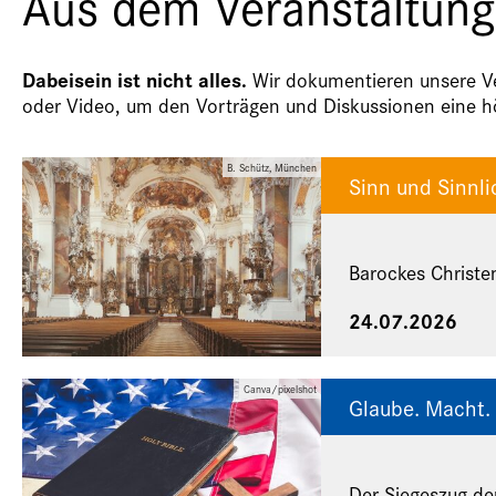
Aus dem Veranstaltung
Dabeisein ist nicht alles.
Wir dokumentieren unsere Ver
oder Video, um den Vorträgen und Diskussionen eine hö
B. Schütz, München
Sinn und Sinnli
Barockes Christe
24.07.2026
Canva/pixelshot
Glaube. Macht. 
Der Siegeszug de