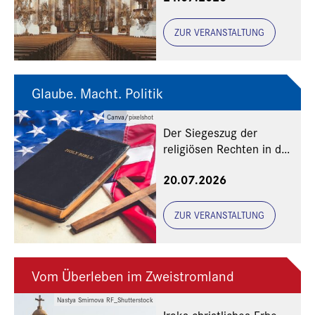
ZUR VERANSTALTUNG
Glaube. Macht. Politik
Canva/pixelshot
Der Siegeszug der
religiösen Rechten in den
USA
20.07.2026
ZUR VERANSTALTUNG
Vom Überleben im Zweistromland
Nastya Smirnova RF_Shutterstock