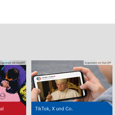
KI-generiert mit ChatGPT
KI-generiert mit Chat GPT
al
TikTok, X und Co.