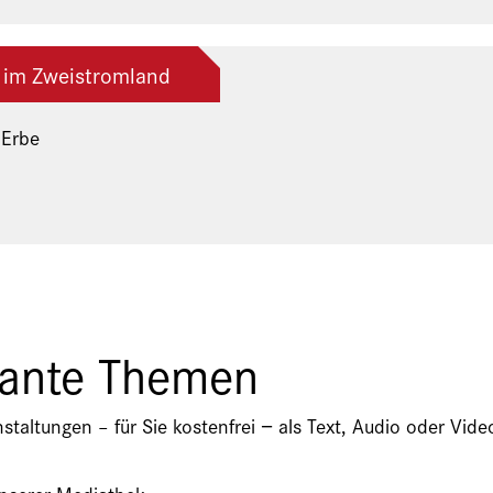
 im Zweistromland
 Erbe
ng der Freunde und Gönner
sante Themen
nstaltungen – für Sie kostenfrei − als Text, Audio oder V