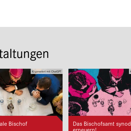
taltungen
KI-generiert mit ChatGPT
ale Bischof
Das Bischofsamt synod
erneuern!