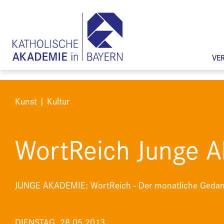
VE
Kunst | Kultur
WortReich Junge 
JUNGE AKADEMIE: WortReich - Der monatliche Geda
DIENSTAG, 28.05.2013