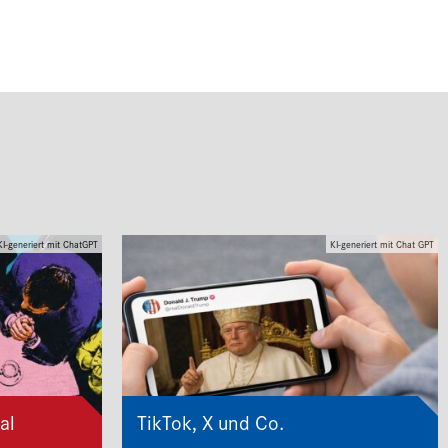
KI-generiert mit ChatGPT
KI-generiert mit Chat GPT
al
TikTok, X und Co.