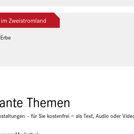
 im Zweistromland
 Erbe
ng der Freunde und Gönner
sante Themen
nstaltungen – für Sie kostenfrei − als Text, Audio oder V