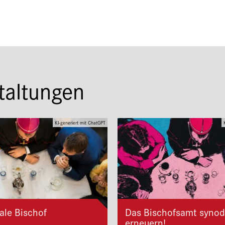
taltungen
KI-generiert mit ChatGPT
ale Bischof
Das Bischofsamt synod
erneuern!