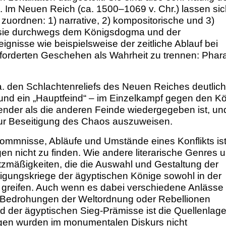
 Im Neuen Reich (ca. 1500–1069 v. Chr.) lassen sic
zuordnen: 1) narrative, 2) kompositorische und 3)
n sie durchwegs dem Königsdogma und der
eignisse wie beispielsweise der zeitliche Ablauf bei
forderten Geschehen als Wahrheit zu trennen: Phar
 a. den Schlachtenreliefs des Neuen Reiches deutlich
und ein „Hauptfeind“ – im Einzelkampf gegen den Kö
ender als die anderen Feinde wiedergegeben ist, un
zur Beseitigung des Chaos auszuweisen.
ommnisse, Abläufe und Umstände eines Konflikts ist
en nicht zu finden. Wie andere literarische Genres 
tzmäßigkeiten, die die Auswahl und Gestaltung der
digungskriege der ägyptischen Könige sowohl in der
zu greifen. Auch wenn es dabei verschiedene Anlässe
, Bedrohungen der Weltordnung oder Rebellionen
nd der ägyptischen Sieg-Prämisse ist die Quellenlag
agen wurden im monumentalen Diskurs nicht