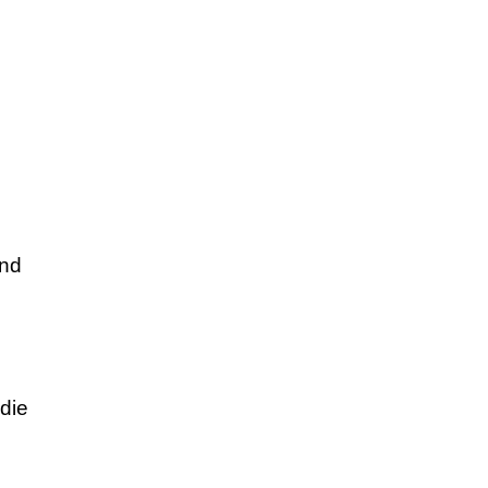
und
die