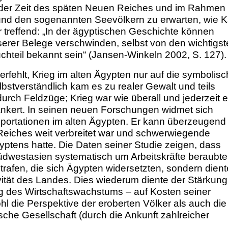
n der Zeit des späten Neuen Reiches und im Rahmen
und den sogenannten Seevölkern zu erwarten, wie K
 treffend: „In der ägyptischen Geschichte können
serer Belege verschwinden, selbst von den wichtigs
chteil bekannt sein“ (Jansen-Winkeln 2002, S. 127).
erfehlt, Krieg im alten Ägypten nur auf die symbolisc
lbstverständlich kam es zu realer Gewalt und teils
rch Feldzüge; Krieg war wie überall und jederzeit e
rankert. In seinen neuen Forschungen widmet sich
eportationen im alten Ägypten. Er kann überzeugend
Reiches weit verbreitet war und schwerwiegende
ptens hatte. Die Daten seiner Studie zeigen, dass
dwestasien systematisch um Arbeitskräfte beraubte
strafen, die sich Ägypten widersetzten, sondern dient
ivität des Landes. Dies wiederum diente der Stärkung
ng des Wirtschaftswachstums – auf Kosten seiner
 die Perspektive der eroberten Völker als auch die
sche Gesellschaft (durch die Ankunft zahlreicher