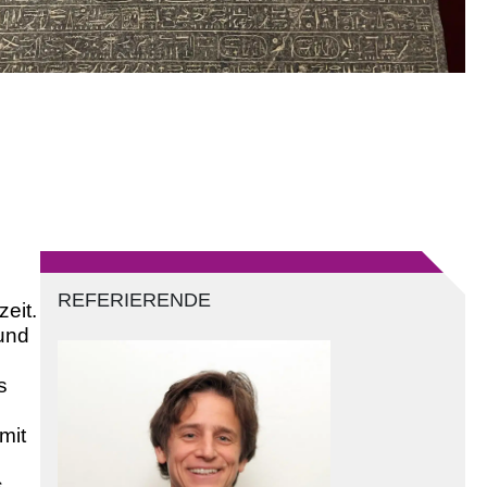
REFERIERENDE
eit.
 und
s
mit
s