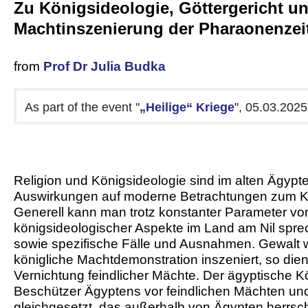
Zu Königsideologie, Göttergericht u
Machtinszenierung der Pharaonenzei
from
Prof Dr Julia Budka
As part of the event "
„Heilige“ Kriege
", 05.03.2025
R
eligion und Königsideologie sind im alten Ägy
Auswirkungen auf moderne Betrachtungen zum Kri
Generell kann man trotz konstanter Parameter von
königsideologischer Aspekte im Land am Nil spr
sowie spezifische Fälle und Ausnahmen. Gewalt wi
königliche Machtdemonstration inszeniert, so die
Vernichtung feindlicher Mächte. Der ägyptische 
Beschützer Ägyptens vor feindlichen Mächten und
gleichgesetzt, das außerhalb von Ägypten herrs