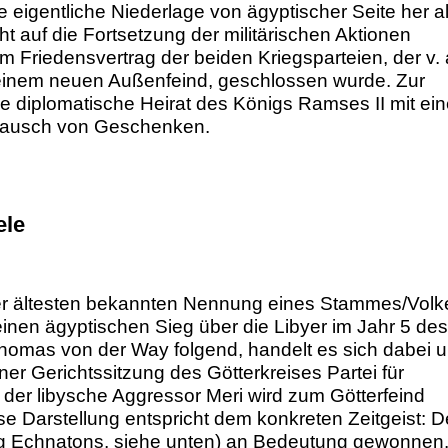
e eigentliche Niederlage von ägyptischer Seite her a
t auf die Fortsetzung der militärischen Aktionen
m Friedensvertrag der beiden Kriegsparteien, der v. 
einem neuen Außenfeind, geschlossen wurde. Zur
 diplomatische Heirat des Königs Ramses II mit ein
ustausch von Geschenken.
ele
der ältesten bekannten Nennung eines Stammes/Volk
einen ägyptischen Sieg über die Libyer im Jahr 5 des
 Thomas von der Way folgend, handelt es sich dabei 
er Gerichtssitzung des Götterkreises Partei für
er libysche Aggressor Meri wird zum Götterfeind
Diese Darstellung entspricht dem konkreten Zeitgeist: D
nig Echnatons, siehe unten) an Bedeutung gewonnen