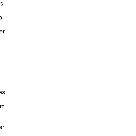
ls
a.
er
es
um
er
.