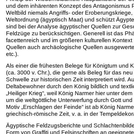
und dem inhärenten Konzept des Antagonismus Ph
Weltbild niemals Angriffs- oder Eroberungskriege
Weltordnung (ägyptisch Maat) und schützt Ägypte
sind bei der Analyse ägyptischer Quellen zur Ges
Feldzüge zu berücksichtigen. Generell ist das P
facettenreich und im größeren kulturellen Kontext 
Quellen auch archäologische Quellen ausgewerte
etc.).
Als einer die frühesten Belege für Königtum und K
(ca. 3000 v. Chr.), die gerne als Beleg für das n
Schwelle zur historischen Zeit interpretiert wird. 
Deltabewohner durch den König bildlich und textl
„Heiliger Krieg“, weil König Narmer hier unter de
um die weltgöttliche Unterwerfung durch Gott und
Motiv „Erschlagen der Feinde“ ist ab König Narmer 
griechisch-römische Zeit, v. a. in der Tempeldekor
Ägyptische Feldzugsberichte und Schlachtenbild
Form von Graffiti und Felsinschriften an geeignete