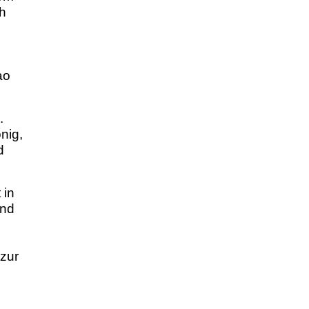
h
ao
.
nig,
d
 in
und
 zur
e