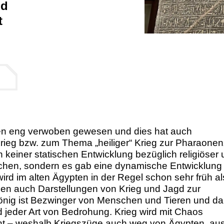
nd
t
pten eng verwoben gewesen und dies hat auch
eg bzw. zum Thema „heiliger“ Krieg zur Pharaonenz
 keiner statischen Entwicklung bezüglich religiöser
echen, sondern es gab eine dynamische Entwicklung
rd im alten Ägypten in der Regel schon sehr früh al
nen auch Darstellungen von Krieg und Jagd zur
König ist Bezwinger von Menschen und Tieren und da
 jeder Art von Bedrohung. Krieg wird mit Chaos
cht – weshalb Kriegszüge auch weg von Ägypten, au