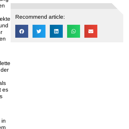
en
Recommend article:
ekte
 und
r
hen
lette
 der
als
t es
as
 in
dem