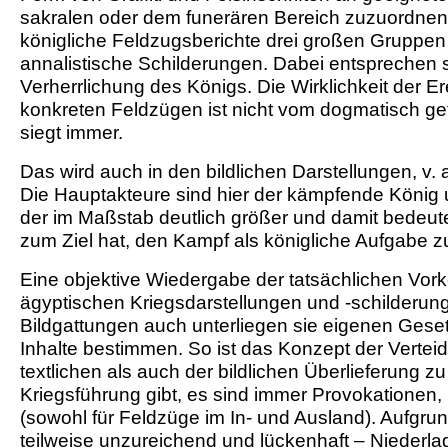
sakralen oder dem funerären Bereich zuzuordnen.
königliche Feldzugsberichte drei großen Gruppen 
annalistische Schilderungen. Dabei entspreche
Verherrlichung des Königs. Die Wirklichkeit der Er
konkreten Feldzügen ist nicht vom dogmatisch ge
siegt immer.
Das wird auch in den bildlichen Darstellungen, v.
Die Hauptakteure sind hier der kämpfende König 
der im Maßstab deutlich größer und damit bedeut
zum Ziel hat, den Kampf als königliche Aufgabe 
Eine objektive Wiedergabe der tatsächlichen Vork
ägyptischen Kriegsdarstellungen und -schilderung
Bildgattungen auch unterliegen sie eigenen Gese
Inhalte bestimmen. So ist das Konzept der Vertei
textlichen als auch der bildlichen Überlieferung 
Kriegsführung gibt, es sind immer Provokationen
(sowohl für Feldzüge im In- und Ausland). Aufgru
teilweise unzureichend und lückenhaft – Niederl