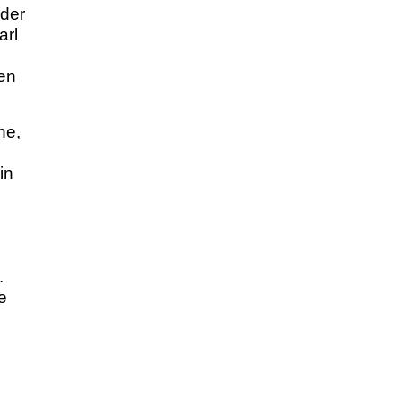
 der
arl
ten
he,
in
.
e