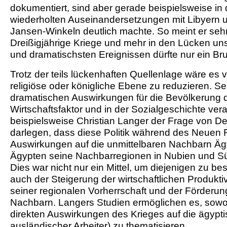
dokumentiert, sind aber gerade beispielsweise i
wiederholten Auseinandersetzungen mit Libyern 
Jansen-Winkeln deutlich machte. So meint er sehr
Dreißigjährige Kriege und mehr in den Lücken un
und dramatischsten Ereignissen dürfte nur ein Bru
Trotz der teils lückenhaften Quellenlage wäre es v
religiöse oder königliche Ebene zu reduzieren. Se
dramatischen Auswirkungen für die Bevölkerung du
Wirtschaftsfaktor und in der Sozialgeschichte ve
beispielsweise Christian Langer der Frage von D
darlegen, dass diese Politik während des Neuen 
Auswirkungen auf die unmittelbaren Nachbarn Ägy
Ägypten seine Nachbarregionen in Nubien und Sü
Dies war nicht nur ein Mittel, um diejenigen zu be
auch der Steigerung der wirtschaftlichen Produkt
seiner regionalen Vorherrschaft und der Förderu
Nachbarn. Langers Studien ermöglichen es, sowohl
direkten Auswirkungen des Krieges auf die ägypti
ausländischer Arbeiter) zu thematisieren.