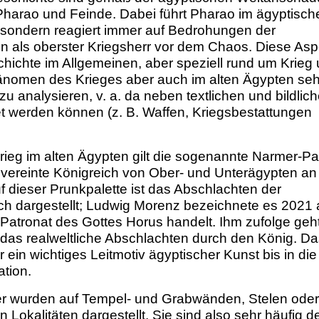
arao und Feinde. Dabei führt Pharao im ägyptisch
, sondern reagiert immer auf Bedrohungen der
n als oberster Kriegsherr vor dem Chaos. Diese Asp
chichte im Allgemeinen, aber speziell rund um Krieg
hänomen des Krieges aber auch im alten Ägypten seh
zu analysieren, v. a. da neben textlichen und bildlic
t werden können (z. B. Waffen, Kriegsbestattungen
rieg im alten Ägypten gilt die sogenannte Narmer-Pa
eu vereinte Königreich von Ober- und Unterägypten an
Auf dieser Prunkpalette ist das Abschlachten der
ich dargestellt; Ludwig Morenz bezeichnete es 2021 
m Patronat des Gottes Horus handelt. Ihm zufolge geh
 das realweltliche Abschlachten durch den König. D
ein wichtiges Leitmotiv ägyptischer Kunst bis in die
ation.
er wurden auf Tempel- und Grabwänden, Stelen oder
n Lokalitäten dargestellt. Sie sind also sehr häufig 