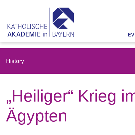
EV
History
„Heiliger“ Krieg i
Ägypten