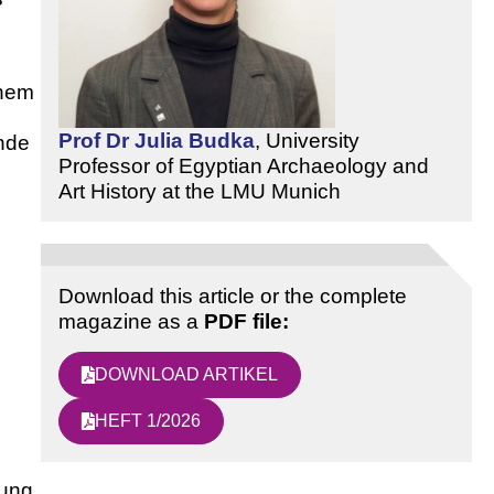
inem
Prof Dr Julia Budka
,
University
nde
Professor of Egyptian Archaeology and
Art History at the LMU Munich
Download this article or the complete
magazine as a
PDF file:
DOWNLOAD ARTIKEL
HEFT 1/2026
uung