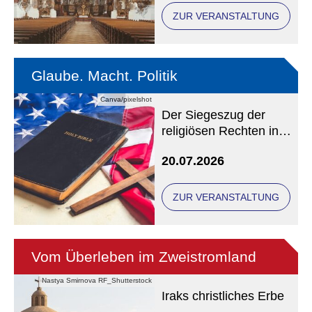
ZUR VERANSTALTUNG
Glaube. Macht. Politik
Canva/pixelshot
Der Siegeszug der
religiösen Rechten in
den USA
20.07.2026
ZUR VERANSTALTUNG
Vom Überleben im Zweistromland
Nastya Smirnova RF_Shutterstock
Iraks christliches Erbe