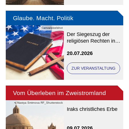
Glaube. Macht. Politik
Canva/pixelshot
Der Siegeszug der
religiösen Rechten in
den USA
20.07.2026
ZUR VERANSTALTUNG
Vom Überleben im Zweistromland
Nastya Smirnova RF_Shutterstock
Iraks christliches Erbe
Eine Veranstaltung der
09.07.2026