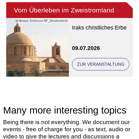
Vom Überleben im Zweistromland
Nastya Smirnova RF_Shutterstock
Iraks christliches Erbe
Eine Veranstaltung der
09.07.2026
Freunde und Gönner
ZUR VERANSTALTUNG
Many more interesting topics
Being there is not everything. We document our
events - free of charge for you - as text, audio or
video to give the lectures and discussions a