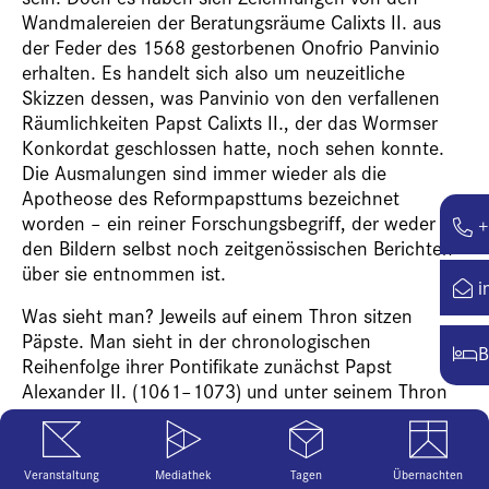
Wandmalereien der Beratungsräume Calixts II. aus
der Feder des 1568 gestorbenen Onofrio Panvinio
erhalten. Es handelt sich also um neuzeitliche
Skizzen dessen, was Panvinio von den verfallenen
Räumlichkeiten Papst Calixts II., der das Wormser
Konkordat geschlossen hatte, noch sehen konnte.
Die Ausmalungen sind immer wieder als die
Apotheose des Reformpapsttums bezeichnet
worden – ein reiner Forschungsbegriff, der weder
+
den Bildern selbst noch zeitgenössischen Berichten
über sie entnommen ist.
i
Was sieht man? Jeweils auf einem Thron sitzen
Päpste. Man sieht in der chronologischen
B
Reihenfolge ihrer Pontifikate zunächst Papst
Alexander II. (1061–1073) und unter seinem Thron
als Schemel dargestellt ein Gegenpapst, Honorius
(II.), der vormalige Bischof Cadalus von Parma. Die
Darstellung spielt auf Psalm 110,1 an, in dem es
Veranstaltung
Mediathek
Tagen
Übernachten