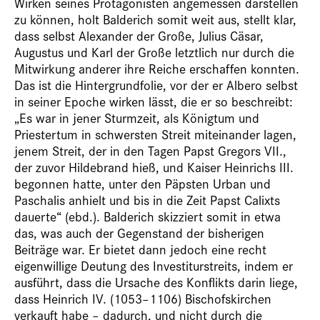
Wirken seines Protagonisten angemessen darstellen
zu können, holt Balderich somit weit aus, stellt klar,
dass selbst Alexander der Große, Julius Cäsar,
Augustus und Karl der Große letztlich nur durch die
Mitwirkung anderer ihre Reiche erschaffen konnten.
Das ist die Hintergrundfolie, vor der er Albero selbst
in seiner Epoche wirken lässt, die er so beschreibt:
„Es war in jener Sturmzeit, als Königtum und
Priestertum in schwersten Streit miteinander lagen,
jenem Streit, der
in den Tagen Papst Gregors VII.,
der zuvor Hildebrand hieß, und Kaiser Heinrichs III.
begonnen hatte, unter den Päpsten Urban und
Paschalis anhielt und bis in die Zeit Papst Calixts
dauerte“ (ebd.). Balderich skizziert somit in etwa
das, was auch der Gegenstand der bisherigen
Beiträge war. Er bietet dann jedoch eine recht
eigenwillige Deutung des Investiturstreits, indem er
ausführt, dass die Ursache des Konflikts darin liege,
dass Heinrich IV. (1053–1106) Bischofskirchen
verkauft habe – dadurch, und nicht durch die