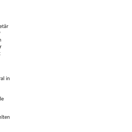
etär
9
n
r
t
al in
le
hlten