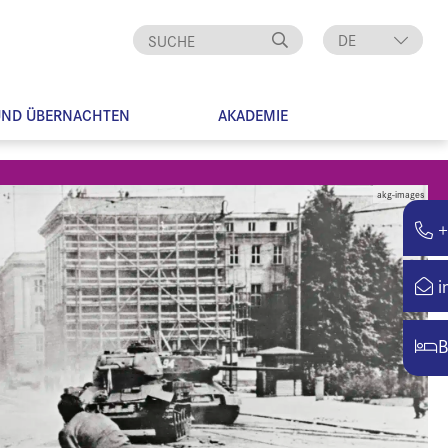
DE
EN
UND ÜBERNACHTEN
AKADEMIE
akg-images
+
i
B