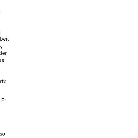
8
i
beit
o,
der
as
rte
 Er
nso