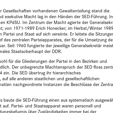
er Gesellschaften vorhandenen Gewaltenteilung stand die
 und exekutive Macht lag in den Händen der SED-Führung. In
hen KPdSU. Im Zentrum der Macht agierte der Generalsekr
cht; von 1971-1989 Erich Honecker; im Herbst/Winter 198
 Partei und Staat auf sich vereinte. Er leitete die Sitzunge
ef des zentralen Parteiapparates, der für die Umsetzung de
r. Seit 1960 fungierte der jeweilige Generalsekretär meis
ormales Staatsoberhaupt der DDR.
hl für die Gliederungen der Partei in den Bezirken und
dlich. Der unbegrenzte Machtanspruch der SED floss zentr
ein. Die SED übertrug ihr hierarchisches
auf alle anderen staatlichen und gesellschaftlichen
 hatten nachgeordnete Instanzen die Beschlüsse der Zentra
s baute die SED-Führung einen aus systematisch ausgewä
auf. Partei- und Staatsapparat waren personell und
idungsbefugnis über Zuständigkeiten immer bei der