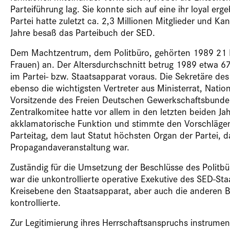
Parteiführung lag. Sie konnte sich auf eine ihr loyal e
Partei hatte zuletzt ca. 2,3 Millionen Mitglieder und K
Jahre besaß das Parteibuch der SED.
Dem Machtzentrum, dem Politbüro, gehörten 1989 21 Mi
Frauen) an. Der Altersdurchschnitt betrug 1989 etwa 67 
im Partei- bzw. Staatsapparat voraus. Die Sekretäre des
ebenso die wichtigsten Vertreter aus Ministerrat, Nati
Vorsitzende des Freien Deutschen Gewerkschaftsbundes 
Zentralkomitee hatte vor allem in den letzten beiden Ja
akklamatorische Funktion und stimmte den Vorschlägen 
Parteitag, dem laut Statut höchsten Organ der Partei, d
Propagandaveranstaltung war.
Zuständig für die Umsetzung der Beschlüsse des Politbür
war die unkontrollierte operative Exekutive des SED-Staa
Kreisebene den Staatsapparat, aber auch die anderen 
kontrollierte.
Zur Legitimierung ihres Herrschaftsanspruchs instrum