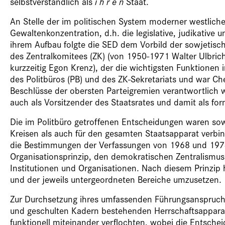
selbstverständlich als
i h r e n
Staat.
An Stelle der im politischen System moderner westlich
Gewaltenkonzentration, d.h. die legislative, judikative
ihrem Aufbau folgte die SED dem Vorbild der sowjetisc
des Zentralkomitees (ZK) (von 1950-1971 Walter Ulbri
kurzzeitig Egon Krenz), der die wichtigsten Funktionen in
des Politbüros (PB) und des ZK-Sekretariats und war Ch
Beschlüsse der obersten Parteigremien verantwortlich wa
auch als Vorsitzender des Staatsrates und damit als f
Die im Politbüro getroffenen Entscheidungen waren sowo
Kreisen als auch für den gesamten Staatsapparat verbin
die Bestimmungen der Verfassungen von 1968 und 1974 
Organisationsprinzip, den demokratischen Zentralismus, 
Institutionen und Organisationen. Nach diesem Prinzip
und der jeweils untergeordneten Bereiche umzusetzen.
Zur Durchsetzung ihres umfassenden Führungsanspruch
und geschulten Kadern bestehenden Herrschaftsapparat 
funktionell miteinander verflochten, wobei die Entsche