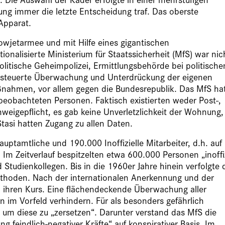
ung immer die letzte Entscheidung traf. Das oberste
Apparat.
wjetarmee und mit Hilfe eines gigantischen
ionalisierte Ministerium für Staatssicherheit (MfS) war nic
olitische Geheimpolizei, Ermittlungsbehörde bei politische
d steuerte Überwachung und Unterdrückung der eigenen
ßnahmen, vor allem gegen die Bundesrepublik. Das MfS ha
obachteten Personen. Faktisch existierten weder Post-,
weigepflicht, es gab keine Unverletzlichkeit der Wohnung,
tasi hatten Zugang zu allen Daten.
ptamtliche und 190.000 Inoffizielle Mitarbeiter, d.h. auf
 Im Zeitverlauf bespitzelten etwa 600.000 Personen „inoffiz
Studienkollegen. Bis in die 1960er Jahre hinein verfolgte 
ethoden. Nach der internationalen Anerkennung und der
i ihren Kurs. Eine flächendeckende Überwachung aller
n im Vorfeld verhindern. Für als besonders gefährlich
um diese zu „zersetzen“. Darunter verstand das MfS die
g feindlich-negativer Kräfte“ auf konspirativer Basis. Im