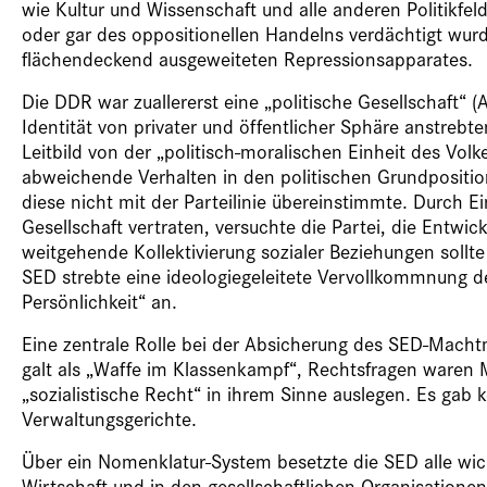
wie Kultur und Wissenschaft und alle anderen Politikfe
oder gar des oppositionellen Handelns verdächtigt wurd
flächendeckend ausgeweiteten Repressionsapparates.
Die DDR war zuallererst eine „politische Gesellschaft“ 
Identität von privater und öffentlicher Sphäre anstrebt
Leitbild von der „politisch-moralischen Einheit des Vol
abweichende Verhalten in den politischen Grundpositione
diese nicht mit der Parteilinie übereinstimmte. Durch Ei
Gesellschaft vertraten, versuchte die Partei, die Entwic
weitgehende Kollektivierung sozialer Beziehungen sollt
SED strebte eine ideologiegeleitete Vervollkommnung d
Persönlichkeit“ an.
Eine zentrale Rolle bei der Absicherung des SED-Machtmo
galt als „Waffe im Klassenkampf“, Rechtsfragen waren 
„sozialistische Recht“ in ihrem Sinne auslegen. Es gab 
Verwaltungsgerichte.
Über ein Nomenklatur-System besetzte die SED alle wich
Wirtschaft und in den gesellschaftlichen Organisationen