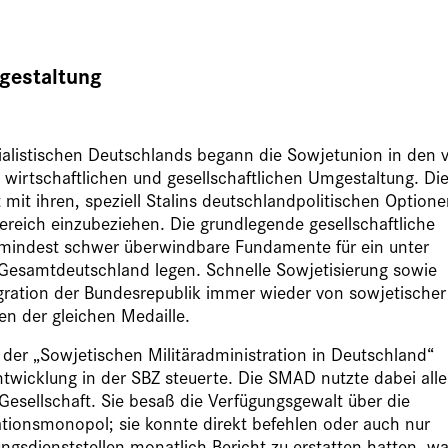
mgestaltung
ialistischen Deutschlands begann die Sowjetunion in den 
, wirtschaftlichen und gesellschaftlichen Umgestaltung. Di
mit ihren, speziell Stalins deutschlandpolitischen Optione
reich einzubeziehen. Die grundlegende gesellschaftliche
zumindest schwer überwindbare Fundamente für ein unter
Gesamtdeutschland legen. Schnelle Sowjetisierung sowie
egration der Bundesrepublik immer wieder von sowjetischer
en der gleichen Medaille.
 der „Sowjetischen Militäradministration in Deutschland“
wicklung in der SBZ steuerte. Die SMAD nutzte dabei alle
esellschaft. Sie besaß die Verfügungsgewalt über die
ationsmonopol; sie konnte direkt befehlen oder auch nur
gsdienststellen monatlich Bericht zu erstatten hatten, wa