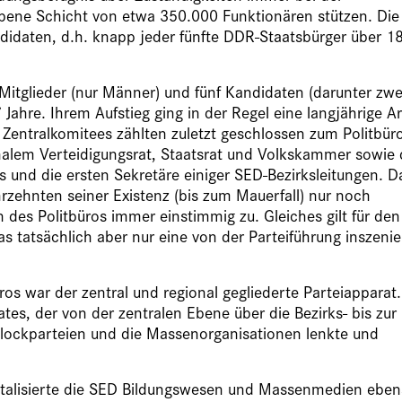
rgebene Schicht von etwa 350.000 Funktionären stützen. Die
andidaten, d.h. knapp jeder fünfte DDR-Staatsbürger über 1
tglieder (nur Männer) und fünf Kandidaten (darunter zwe
Jahre. Ihrem Aufstieg ging in der Regel eine langjährige Ar
 Zentralkomitees zählten zuletzt geschlossen zum Politbür
onalem Verteidigungsrat, Staatsrat und Volkskammer sowie 
und die ersten Sekretäre einiger SED-Bezirksleitungen. D
hrzehnten seiner Existenz (bis zum Mauerfall) nur noch
des Politbüros immer einstimmig zu. Gleiches gilt für den
as tatsächlich aber nur eine von der Parteiführung inszenie
os war der zentral und regional gegliederte Parteiapparat.
tes, der von der zentralen Ebene über die Bezirks- bis zur
Blockparteien und die Massenorganisationen lenkte und
entalisierte die SED Bildungswesen und Massenmedien ebe