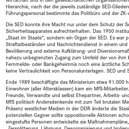
Hierarchie, nach der die jeweils zuständige SED-Glieder
Führungspersonal bestimmte das Politbüro und der ZK-
Die SED konnte ihre Macht nur unter dem Schutz der So
Sicherheitsapparates aufrechterhalten. Das 1950 institut
„Staat im Staate“, sondern ein Organ der SED. Es war p
Straftatbeständen und Nachrichtendienst in einem un
Bevölkerung und externe Aufklärung- und Diversionsma
nahezu unbegrenzten Zugang zum Umfeld der von ihm be
Fernmelde- oder Bankgeheimnis noch eine ärztliche Sch
keine Vertraulichkeit von Personalunterlagen. SED und S
Ende 1989 beschäftigte das Ministerium etwa 91.000 hau
Einwohner (aller Altersklassen) kam ein MfS-Mitarbeiter.
Freunde, Verwandte und selbst Ehepartner, Arbeits- und 
MfS politisch Andersdenkende mit zum Teil brutalen M
Präsenz westlicher Medien in der DDR änderte die Stas
potenziellen Gegner sollte oppositionelle Aktionen scho
eingestufte Personen entwickelte sie Maßnahmenpläne, 
„Zersplitterung, Lähmung, Desorganisierung und Isolierun