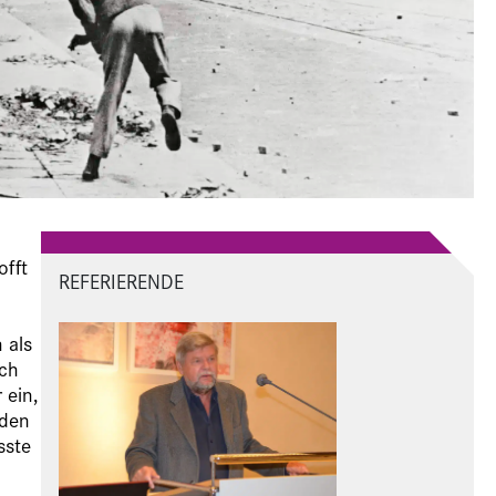
offt
REFERIERENDE
 als
ach
 ein,
 den
sste