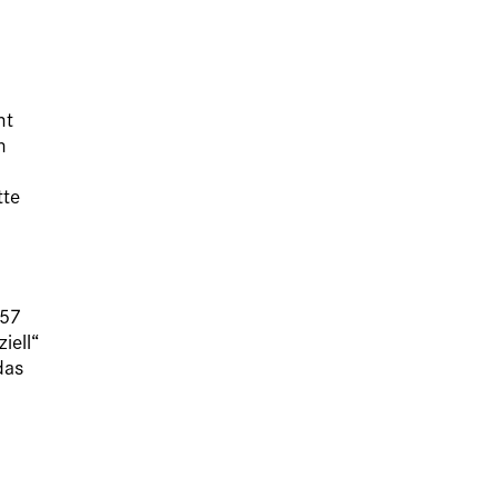
ht
n
tte
 57
iell“
das