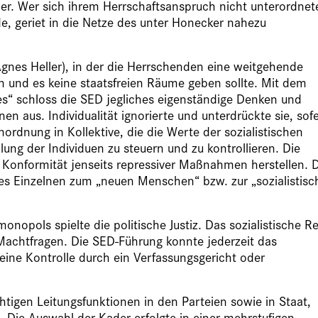
lder. Wer sich ihrem Herrschaftsanspruch nicht unterordnet
e, geriet in die Netze des unter Honecker nahezu
(Agnes Heller), in der die Herrschenden eine weitgehende
en und es keine staatsfreien Räume geben sollte. Mit dem
kes“ schloss die SED jegliches eigenständige Denken und
n aus. Individualität ignorierte und unterdrückte sie, sof
nordnung in Kollektive, die die Werte der sozialistischen
klung der Individuen zu steuern und zu kontrollieren. Die
e Konformität jenseits repressiver Maßnahmen herstellen. 
es Einzelnen zum „neuen Menschen“ bzw. zur „sozialistisc
nopols spielte die politische Justiz. Das sozialistische R
Machtfragen. Die SED-Führung konnte jederzeit das
keine Kontrolle durch ein Verfassungsgericht oder
tigen Leitungsfunktionen in den Parteien sowie in Staat,
. Die Auswahl der Kader erfolgte in einer mehrstufigen