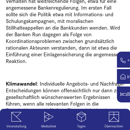
Verhalten hat weitreichende Folgen, etwa für eine
angemessene Bankenregulierung. Im ersten Fall
sollte sich die Politik etwa mit Informations- und
Schulungskampagnen, mit moralischen
Stillhalteappellen an die Bankkunden wenden. Wird
der Banken Run dagegen als Folge von
Koordinationsproblemen zwischen grundsätzlich
rationalen Akteuren verstanden, dann ist etwa die
Einführung einer Einlagensicherung die angemessene
+
Reaktion.
i
Klimawandel
: Individuelle Angebots- und Nachfrage-
Entscheidungen können offensichtlich nur dann zu
B
gesellschaftlich wünschenswerten Ergebnissen
führen, wenn alle relevanten Folgen in die
Entscheidungen einfließen. Eine praktisch sehr
relevante Form des Marktversagens sind externe
Effekte, also Kosten oder Nutzen wirtschaftlichen
Veranstaltung
Mediathek
Tagen
Übernachten