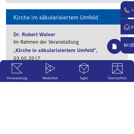
+
Kirche im säkularisiertem Umfeld
i
Dr. Robert Walser
Im Rahmen der Veranstaltung
B
Kirche in säkularisiertem Umfeld
„
“,
03.05.2017
Veranstaltung
Mediathek
Tagen
Übernachten
Nachdenken über das Internet
Dr. Robert Walser
Im Rahmen der Veranstaltung
Glück, Geld, Wissen - hat das Netz
„
zu viel versprochen?
“,
13.06.2016