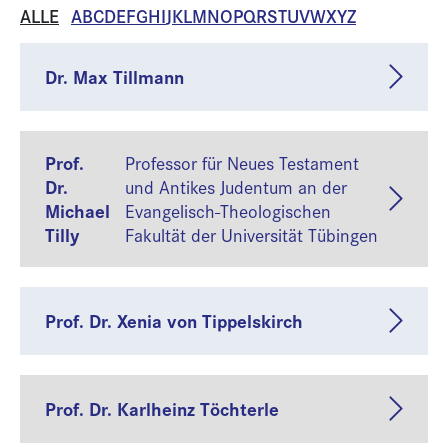
ALLE
A
B
C
D
E
F
G
H
I
J
K
L
M
N
O
P
Q
R
S
T
U
V
W
X
Y
Z
Dr. Max Tillmann
Prof.
Professor für Neues Testament
Dr.
und Antikes Judentum an der
Michael
Evangelisch-Theologischen
Tilly
Fakultät der Universität Tübingen
Prof. Dr. Xenia von Tippelskirch
Prof. Dr. Karlheinz Töchterle