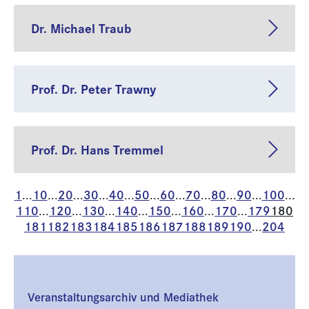
Dr. Michael Traub
Prof. Dr. Peter Trawny
Prof. Dr. Hans Tremmel
1
10
20
30
40
50
60
70
80
90
100
...
...
...
...
...
...
...
...
...
...
...
110
120
130
140
150
160
170
179
180
...
...
...
...
...
...
...
181
182
183
184
185
186
187
188
189
190
204
...
Veranstaltungsarchiv und Mediathek