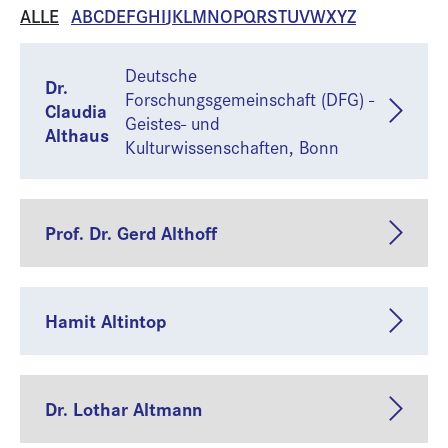
ALLE
A
B
C
D
E
F
G
H
I
J
K
L
M
N
O
P
Q
R
S
T
U
V
W
X
Y
Z
Deutsche
Dr.
Forschungsgemeinschaft (DFG) -
Claudia
Geistes- und
Althaus
Kulturwissenschaften, Bonn
Prof. Dr. Gerd Althoff
Hamit Altintop
Dr. Lothar Altmann