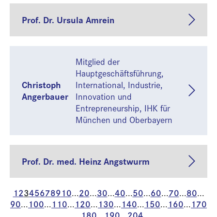
Prof. Dr. Ursula Amrein
Mitglied der
Hauptgeschäftsführung,
Christoph
International, Industrie,
Angerbauer
Innovation und
Entrepreneurship, IHK für
München und Oberbayern
Prof. Dr. med. Heinz Angstwurm
1
2
3
4
5
6
7
8
9
10
20
30
40
50
60
70
80
...
...
...
...
...
...
...
...
90
100
110
120
130
140
150
160
170
...
...
...
...
...
...
...
...
180
190
204
...
...
...