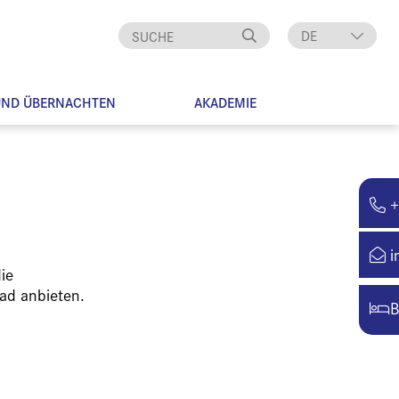
DE
EN
UND ÜBERNACHTEN
AKADEMIE
+
i
ie
ad anbieten.
B