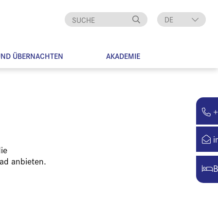
DE
EN
UND ÜBERNACHTEN
AKADEMIE
+
i
ie
ad anbieten.
B