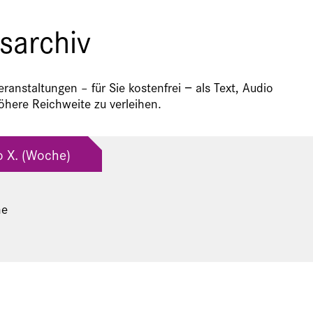
sarchiv
anstaltungen – für Sie kostenfrei − als Text, Audio
here Reichweite zu verleihen.
eo X. (Woche)
he