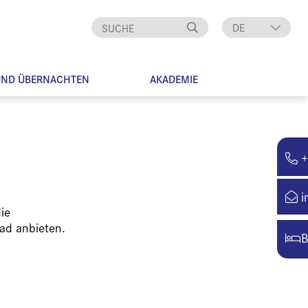
DE
EN
UND ÜBERNACHTEN
AKADEMIE
+
i
ie
ad anbieten.
B