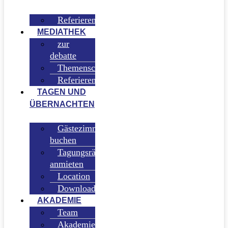
Referierende
MEDIATHEK
zur
debatte
Themenschwerpunkte
Referierende
TAGEN UND
ÜBERNACHTEN
Gästezimmer
buchen
Tagungsräume
anmieten
Location
Downloadbereich
AKADEMIE
Team
Akademieleitung