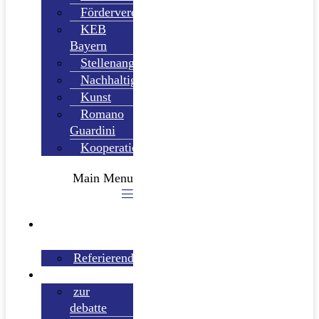
Förderverein
KEB
Bayern
Stellenangebote
Nachhaltigkeit
Kunst
Romano
Guardini
Kooperationspartner
Main Menu
VERANSTALTUNGEN
Referierende
MEDIATHEK
zur
debatte