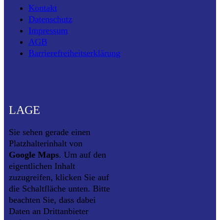
Kontakt
Datenschutz
Impressum
AGB
Barrierefreiheitserklärung
LAGE
Sie sehen gerade einen
Platzhalterinhalt von
Google Maps
. Um auf den
eigentlichen Inhalt
zuzugreifen, klicken Sie auf
die Schaltfläche unten. Bitte
beachten Sie, dass dabei
Daten an Drittanbieter