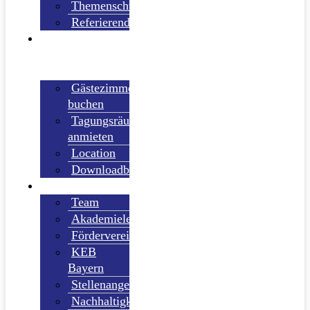
Themenschwerpunkte
Referierende
TAGEN UND
ÜBERNACHTEN
Gästezimmer
buchen
Tagungsräume
anmieten
Location
Downloadbereich
AKADEMIE
Team
Akademieleitung
Förderverein
KEB
Bayern
Stellenangebote
Nachhaltigkeit