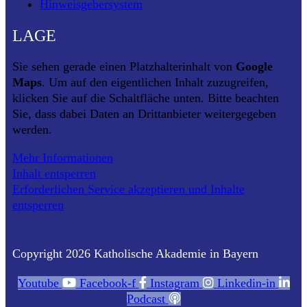
Hinweisgebersystem
LAGE
Sie sehen gerade einen Platzhalterinhalt von
Google
Maps
. Um auf den eigentlichen Inhalt zuzugreifen,
klicken Sie auf die Schaltfläche unten. Bitte beachten
Sie, dass dabei Daten an Drittanbieter weitergegeben
werden.
Mehr Informationen
Inhalt entsperren
Erforderlichen Service akzeptieren und Inhalte
entsperren
Copyright 2026 Katholische Akademie in Bayern
Youtube
Facebook-f
Instagram
Linkedin-in
Podcast