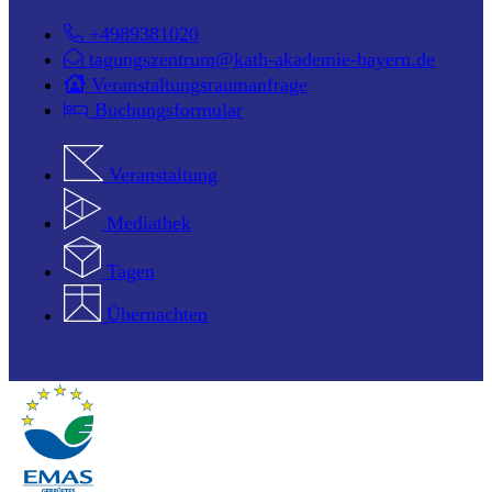
+4989381020
tagungszentrum@kath-akademie-bayern.de
Veranstaltungsraumanfrage
Buchungsformular
Veranstaltung
Mediathek
Tagen
Übernachten