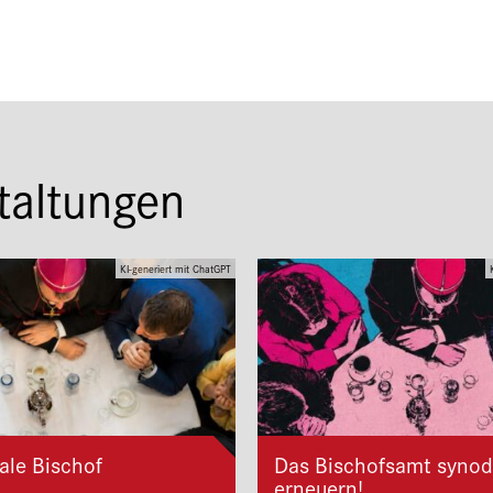
taltungen
KI-generiert mit ChatGPT
ale Bischof
Das Bischofsamt synod
erneuern!