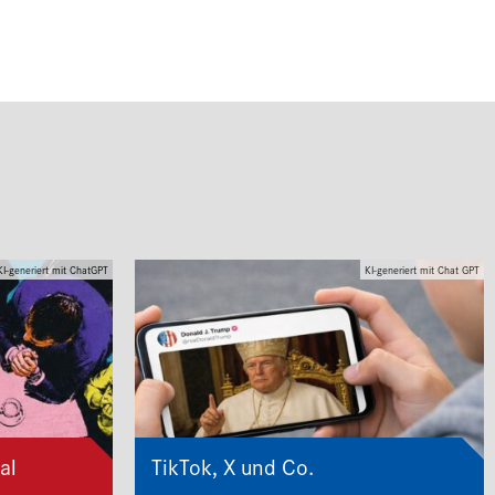
KI-generiert mit ChatGPT
KI-generiert mit Chat GPT
al
TikTok, X und Co.