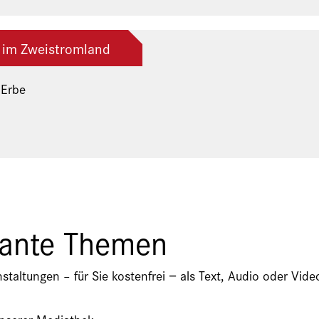
 im Zweistromland
 Erbe
ng der Freunde und Gönner
sante Themen
nstaltungen – für Sie kostenfrei − als Text, Audio oder V