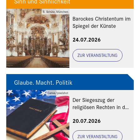
Sinn und Sinnlichkeit
B. Schütz, München
Barockes Christentum im
Spiegel der Künste
24.07.2026
ZUR VERANSTALTUNG
Glaube. Macht. Politik
Canva/pixelshot
Der Siegeszug der
religiösen Rechten in den
USA
20.07.2026
ZUR VERANSTALTUNG