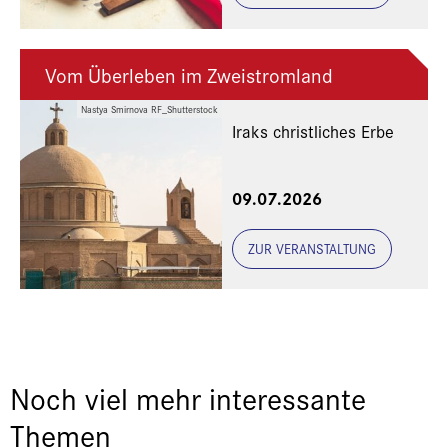
Vom Überleben im Zweistromland
Nastya Smirnova RF_Shutterstock
Iraks christliches Erbe
Eine Veranstaltung der
09.07.2026
Freunde und Gönner
ZUR VERANSTALTUNG
Noch viel mehr interessante
Themen