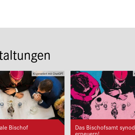
taltungen
KI-generiert mit ChatGPT
ale Bischof
Das Bischofsamt synod
erneuern!