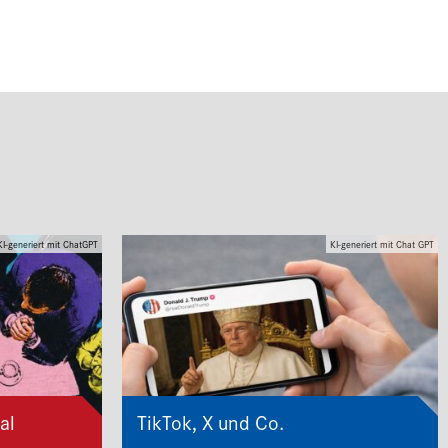
KI-generiert mit ChatGPT
KI-generiert mit Chat GPT
al
TikTok, X und Co.