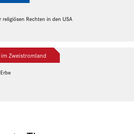
r religiösen Rechten in den USA
 im Zweistromland
 Erbe
ng der Freunde und Gönner