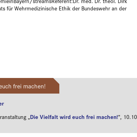
einBayern/streamsReferent:Dr. med. Dr. theol. Dirk
ituts für Wehrmedizinische Ethik der Bundeswehr an der
 euch frei machen!
er
Die Vielfalt wird euch frei machen!
anstaltung „
“,
10.10