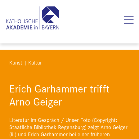
Kunst | Kultur
Erich Garhammer trifft
Arno Geiger
Literatur im Gespräch / Unser Foto (Copyright:
Staatliche Bibliothek Regensburg) zeigt Arno Geiger
(li.) und Erich Garhammer bei einer früheren