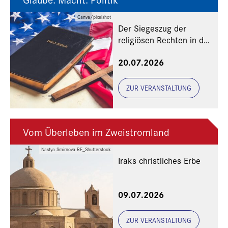
Canva/pixelshot
Der Siegeszug der
religiösen Rechten in den
USA
20.07.2026
ZUR VERANSTALTUNG
Vom Überleben im Zweistromland
Nastya Smirnova RF_Shutterstock
Iraks christliches Erbe
Eine Veranstaltung der
09.07.2026
Freunde und Gönner
ZUR VERANSTALTUNG