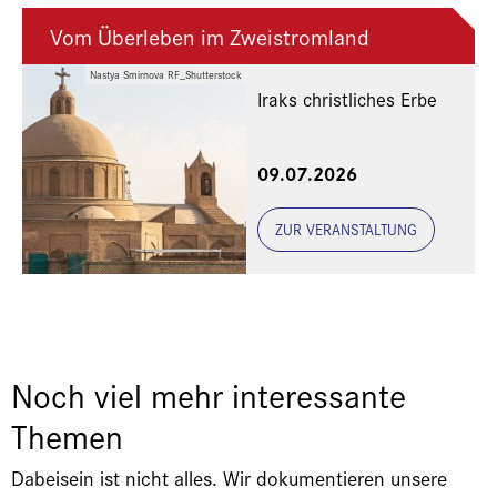
Vom Überleben im Zweistromland
Nastya Smirnova RF_Shutterstock
Iraks christliches Erbe
Eine Veranstaltung der
09.07.2026
Freunde und Gönner
ZUR VERANSTALTUNG
Noch viel mehr interessante
Themen
Dabeisein ist nicht alles. Wir dokumentieren unsere