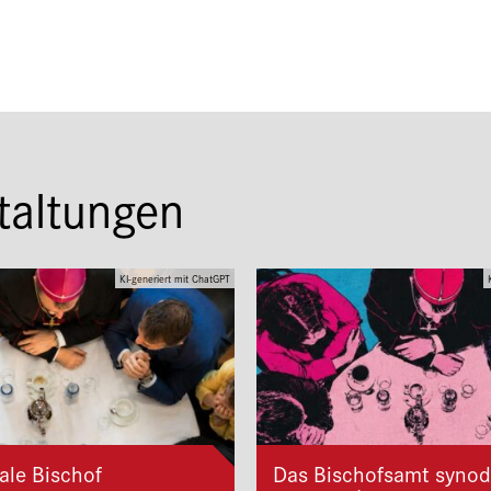
taltungen
KI-generiert mit ChatGPT
ale Bischof
Das Bischofsamt synod