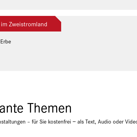
 im Zweistromland
 Erbe
ng der Freunde und Gönner
sante Themen
nstaltungen – für Sie kostenfrei − als Text, Audio oder V