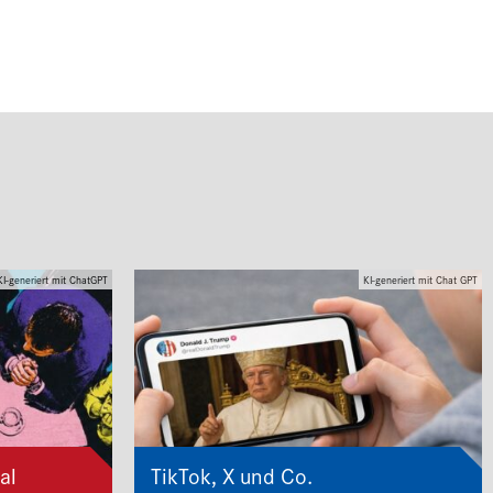
KI-generiert mit ChatGPT
KI-generiert mit Chat GPT
al
TikTok, X und Co.