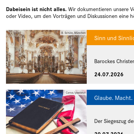
Dabeisein ist nicht alles.
Wir dokumentieren unsere Ver
oder Video, um den Vorträgen und Diskussionen eine hö
B. Schütz, München
Sinn und Sinnli
Barockes Christe
24.07.2026
Canva/pixelshot
Glaube. Macht. 
Der Siegeszug de
20.07.2026