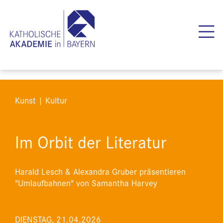
Kunst | Kultur
Im Orbit der Literatur
Harald Lesch & Alexandra Gruber präsentieren
"Umlaufbahnen" von Samantha Harvey
DIENSTAG, 21.04.2026