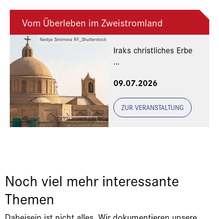
Vom Überleben im Zweistromland
Nastya Smirnova RF_Shutterstock
Iraks christliches Erbe
Eine Veranstaltung der
09.07.2026
Freunde und Gönner
ZUR VERANSTALTUNG
Noch viel mehr interessante
Themen
Dabeisein ist nicht alles. Wir dokumentieren unsere