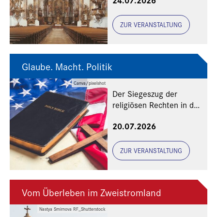
ZUR VERANSTALTUNG
Glaube. Macht. Politik
Canva/pixelshot
Der Siegeszug der
religiösen Rechten in den
USA
20.07.2026
ZUR VERANSTALTUNG
Vom Überleben im Zweistromland
Nastya Smirnova RF_Shutterstock